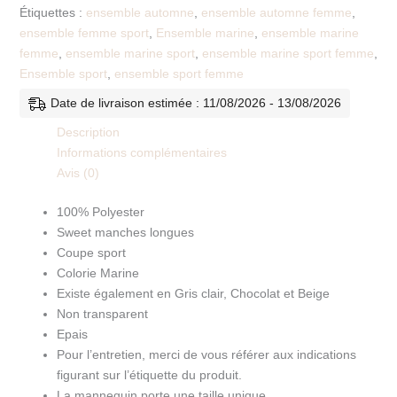
Étiquettes :
ensemble automne
,
ensemble automne femme
,
ensemble femme sport
,
Ensemble marine
,
ensemble marine
femme
,
ensemble marine sport
,
ensemble marine sport femme
,
Ensemble sport
,
ensemble sport femme
Date de livraison estimée : 11/08/2026 - 13/08/2026
Description
Informations complémentaires
Avis (0)
100% Polyester
Sweet manches longues
Coupe sport
Colorie Marine
Existe également en Gris clair, Chocolat et Beige
Non transparent
Epais
Pour l’entretien, merci de vous référer aux indications
figurant sur l’étiquette du produit.
La mannequin porte une taille unique.