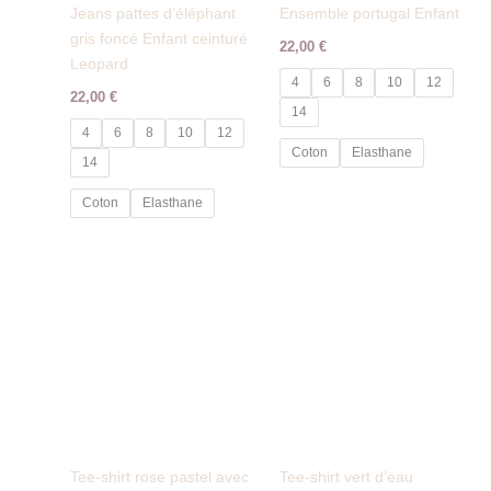
Jeans pattes d’éléphant
Ensemble portugal Enfant
gris foncé Enfant ceinturé
22,00
€
Leopard
4
6
8
10
12
22,00
€
14
4
6
8
10
12
Coton
Elasthane
14
Coton
Elasthane
Tee-shirt rose pastel avec
Tee-shirt vert d’eau