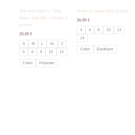
Tee-shirt blanc « Telle
Veste en jeans bleu Enfant
Mère, telle fille » Adulte &
26,00
€
enfant
4
6
8
10
12
20,00
€
14
S
M
L
XL
2
Coton
Elasthane
4
6
8
10
12
Coton
Polyester