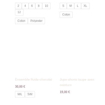
2
4
6
8
10
S
M
L
XL
12
Coton
Coton
Polyester
Ensemble fluide chocolat
Jupe shorts taupe avec
ceinture
30,00
€
19,00
€
M/L
S/M