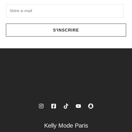
E
m
a
i
S'INSCRIRE
l
*
Kelly Mode Paris