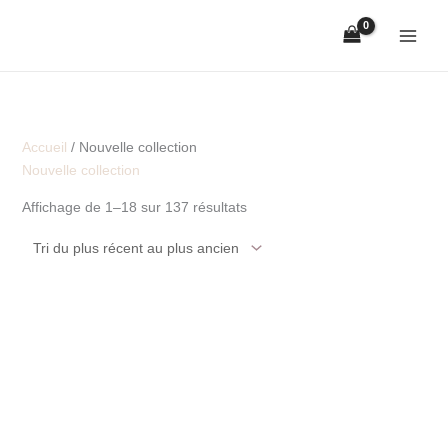
Aller
Trié
au
du
contenu
plus
récent
au
plus
Accueil
/ Nouvelle collection
ancien
Nouvelle collection
Affichage de 1–18 sur 137 résultats