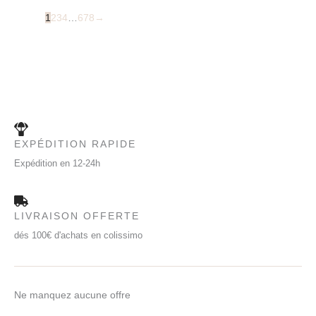
1
2
3
4
…
6
7
8
→
EXPÉDITION RAPIDE
Expédition en 12-24h
LIVRAISON OFFERTE
dés 100€ d'achats en colissimo
Ne manquez aucune offre