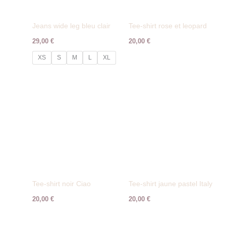
Jeans wide leg bleu clair
Tee-shirt rose et leopard
29,00
€
20,00
€
XS
S
M
L
XL
Tee-shirt noir Ciao
Tee-shirt jaune pastel Italy
20,00
€
20,00
€