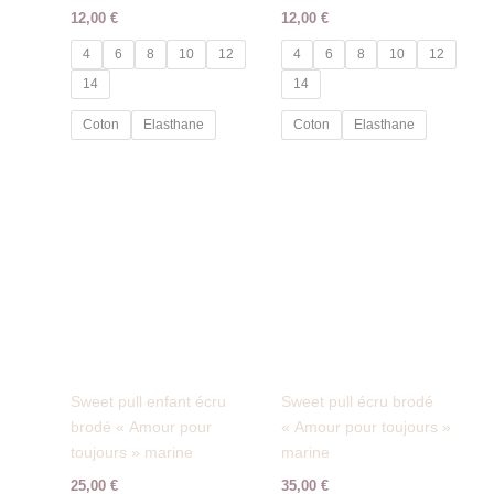
12,00
€
12,00
€
4
6
8
10
12
4
6
8
10
12
14
14
Coton
Elasthane
Coton
Elasthane
Sweet pull enfant écru
Sweet pull écru brodé
brodé « Amour pour
« Amour pour toujours »
toujours » marine
marine
25,00
€
35,00
€