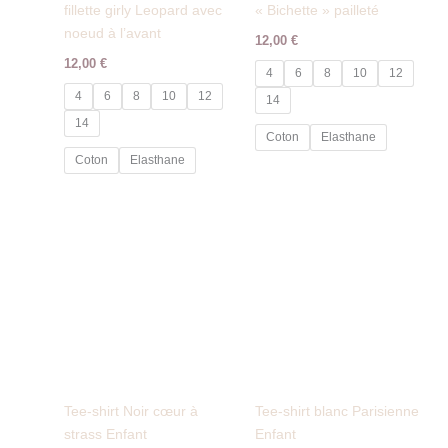
fillette girly Leopard avec
« Bichette » pailleté
noeud à l’avant
12,00
€
12,00
€
4
6
8
10
12
4
6
8
10
12
14
14
Coton
Elasthane
Coton
Elasthane
Tee-shirt Noir cœur à
Tee-shirt blanc Parisienne
strass Enfant
Enfant