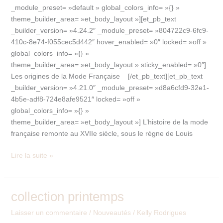
_module_preset= »default » global_colors_info= »{} »
theme_builder_area= »et_body_layout »][et_pb_text
_builder_version= »4.24.2″ _module_preset= »804722c9-6fc9-
410c-8e74-f055cec5d442″ hover_enabled= »0″ locked= »off »
global_colors_info= »{} »
theme_builder_area= »et_body_layout » sticky_enabled= »0″]
Les origines de la Mode Française [/et_pb_text][et_pb_text
_builder_version= »4.21.0″ _module_preset= »d8a6cfd9-32e1-
4b5e-adf8-724e8afe9521″ locked= »off »
global_colors_info= »{} »
theme_builder_area= »et_body_layout »] L’histoire de la mode
française remonte au XVIIe siècle, sous le règne de Louis
Lire la suite »
collection printemps
collection
printemps
Laisser un commentaire
/
Nouveautés
/
Kelly Rodrigues