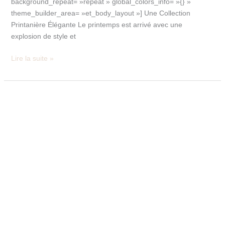
background_repeat= »repeat » global_colors_info= »{} »
theme_builder_area= »et_body_layout »] Une Collection
Printanière Élégante Le printemps est arrivé avec une
explosion de style et
Lire la suite »
La
Nouvelle
Ère
de
Kelly
Mode
Paris
:
Élégance
Intemporelle
dans
un