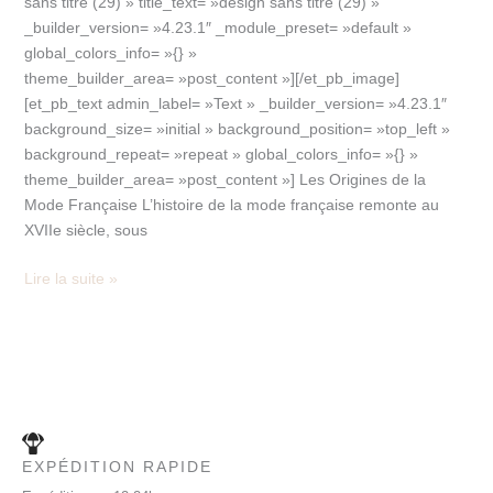
sans titre (29) » title_text= »design sans titre (29) »
_builder_version= »4.23.1″ _module_preset= »default »
global_colors_info= »{} »
theme_builder_area= »post_content »][/et_pb_image]
[et_pb_text admin_label= »Text » _builder_version= »4.23.1″
background_size= »initial » background_position= »top_left »
background_repeat= »repeat » global_colors_info= »{} »
theme_builder_area= »post_content »] Les Origines de la
Mode Française L’histoire de la mode française remonte au
XVIIe siècle, sous
Lire la suite »
EXPÉDITION RAPIDE