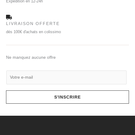
Expédition en 12-24h
LIVRAISON OFFERTE
dés 100€ d'achats en colissimo
Ne manquez aucune offre
E
m
a
i
S'INSCRIRE
l
*