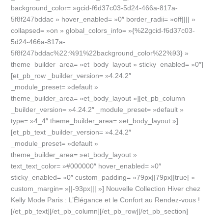
background_color= »gcid-f6d37c03-5d24-466a-817a-
5f8f247bddac » hover_enabled= »0″ border_radii= »off|||| »
collapsed= »on » global_colors_info= »{%22gcid-f6d37c03-
5d24-466a-817a-
5f8f247bddac%22:%91%22background_color%22%93} »
theme_builder_area= »et_body_layout » sticky_enabled= »0″]
[et_pb_row _builder_version= »4.24.2″
_module_preset= »default »
theme_builder_area= »et_body_layout »][et_pb_column
_builder_version= »4.24.2″ _module_preset= »default »
type= »4_4″ theme_builder_area= »et_body_layout »]
[et_pb_text _builder_version= »4.24.2″
_module_preset= »default »
theme_builder_area= »et_body_layout »
text_text_color= »#000000″ hover_enabled= »0″
sticky_enabled= »0″ custom_padding= »79px||79px||true| »
custom_margin= »||-93px||| »] Nouvelle Collection Hiver chez
Kelly Mode Paris : L’Élégance et le Confort au Rendez-vous !
[/et_pb_text][/et_pb_column][/et_pb_row][/et_pb_section]