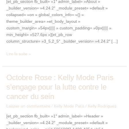
[et_pb_section fb_built= »1″ admin_label= »About »
_builder_version= »4.24.2″ _module_preset= »default »
collapsed= »on » global_colors_info= »{} »
theme_builder_area= »et_body_layout »
custom_margin= »54px||||| » custom_padding= »0px||||| »
min_height= »527.6px »][et_pb_row
column_structure= »3_5,2_5″ _builder_version= »4.24.2″ […]
Lire la suite »
Octobre Rose : Kelly Mode Paris
Octobre
Rose
s’engage pour la lutte contre le
:
cancer du sein
Kelly
Mode
Laisser un commentaire
/
Kelly Mode Paris
/
Kelly Rodrigues
Paris
s’engage
[et_pb_section fb_built= »1″ admin_label= »Header »
pour
_builder_version= »4.24.2″ _module_preset= »default »
la