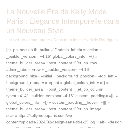
Nouveau
La Nouvelle Ère de Kelly Mode
Style
Paris : Élégance Intemporelle dans
un Nouveau Style
Laisser un commentaire
/
Dans mon intimité
/
Kelly Rodrigues
[et_pb_section fb_built= »1″ admin_label= »section »
_builder_version= »4.16″ global_colors_info= »{} »
theme_builder_area= »post_content »][et_pb_row
admin_label= »row » _builder_version= »4.16″
background_size= »initial » background_position= »top_left »
background_repeat= »repeat » global_colors_info= »{} »
theme_builder_area= »post_content »][et_pb_column
type= »4_4″ _builder_version= »4.16″ custom_padding= »||| »
global_colors_info= »{} » custom_padding__hover= »||| »
theme_builder_area= »post_content »][et_pb_image
src= »https://kellymodeparis.com/wp-
content/uploads/2024/02/design-sans-titre-29.jpg » alt= »design