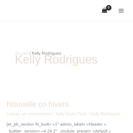
Aller
au
contenu
Accueil
Kelly Rodrigues
Kelly Rodrigues
Nouvelle co hivers
Nouvelle
co
Laisser un commentaire
/
Kelly Mode Paris
/
Kelly Rodrigues
hivers
[et_pb_section fb_built= »1″ admin_label= »Header »
_builder_version= »4.24.2″ _module_preset= »default »