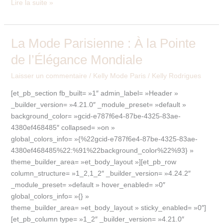
Lire la suite »
Kelly
Mode
Paris
:
La Mode Parisienne : À la Pointe
La
Nos
Mode
de l’Élégance Mondiale
Robes
Parisienne
de
:
Laisser un commentaire
/
Kelly Mode Paris
/
Kelly Rodrigues
la
À
[et_pb_section fb_built= »1″ admin_label= »Header »
Saison
la
_builder_version= »4.21.0″ _module_preset= »default »
Pointe
background_color= »gcid-e787f6e4-87be-4325-83ae-
de
4380ef468485″ collapsed= »on »
l’Élégance
global_colors_info= »{%22gcid-e787f6e4-87be-4325-83ae-
Mondiale
4380ef468485%22:%91%22background_color%22%93} »
theme_builder_area= »et_body_layout »][et_pb_row
column_structure= »1_2,1_2″ _builder_version= »4.24.2″
_module_preset= »default » hover_enabled= »0″
global_colors_info= »{} »
theme_builder_area= »et_body_layout » sticky_enabled= »0″]
[et_pb_column type= »1_2″ _builder_version= »4.21.0″