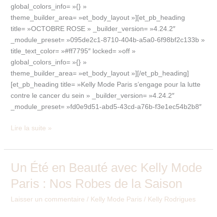
global_colors_info= »{} »
theme_builder_area= »et_body_layout »][et_pb_heading
title= »OCTOBRE ROSE » _builder_version= »4.24.2″
_module_preset= »095de2c1-8710-404b-a5a0-6f98bf2c133b »
title_text_color= »#ff7795″ locked= »off »
global_colors_info= »{} »
theme_builder_area= »et_body_layout »][/et_pb_heading]
[et_pb_heading title= »Kelly Mode Paris s’engage pour la lutte
contre le cancer du sein » _builder_version= »4.24.2″
_module_preset= »fd0e9d51-abd5-43cd-a76b-f3e1ec54b2b8″
Lire la suite »
Un Été en Beauté avec Kelly Mode
Un
Été
Paris : Nos Robes de la Saison
en
Beauté
Laisser un commentaire
/
Kelly Mode Paris
/
Kelly Rodrigues
avec