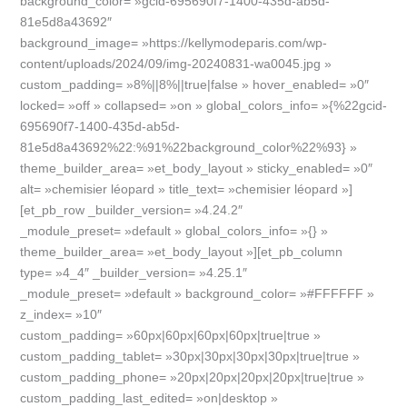
background_color= »gcid-695690f7-1400-435d-ab5d-
lutte
81e5d8a43692″
contre
background_image= »https://kellymodeparis.com/wp-
le
content/uploads/2024/09/img-20240831-wa0045.jpg »
cancer
custom_padding= »8%||8%||true|false » hover_enabled= »0″
du
locked= »off » collapsed= »on » global_colors_info= »{%22gcid-
sein
695690f7-1400-435d-ab5d-
81e5d8a43692%22:%91%22background_color%22%93} »
theme_builder_area= »et_body_layout » sticky_enabled= »0″
alt= »chemisier léopard » title_text= »chemisier léopard »]
[et_pb_row _builder_version= »4.24.2″
_module_preset= »default » global_colors_info= »{} »
theme_builder_area= »et_body_layout »][et_pb_column
type= »4_4″ _builder_version= »4.25.1″
_module_preset= »default » background_color= »#FFFFFF »
z_index= »10″
custom_padding= »60px|60px|60px|60px|true|true »
custom_padding_tablet= »30px|30px|30px|30px|true|true »
custom_padding_phone= »20px|20px|20px|20px|true|true »
custom_padding_last_edited= »on|desktop »