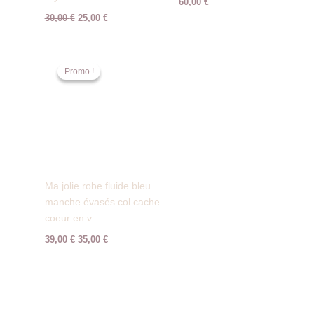
60,00
€
30,00
€
25,00
€
Le
Le
prix
prix
Promo !
Promo !
initial
actuel
était :
est :
39,00 €.
35,00 €.
Ma jolie robe fluide bleu
manche évasés col cache
coeur en v
39,00
€
35,00
€