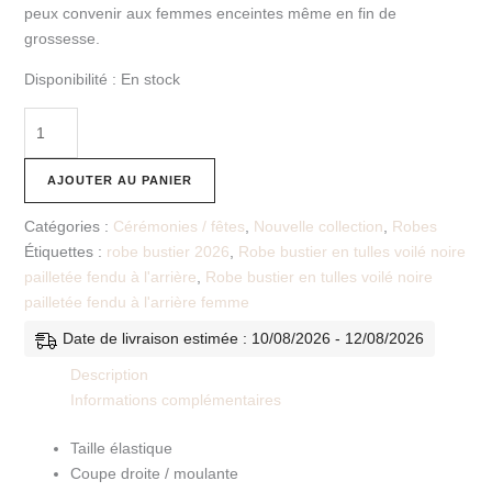
peux convenir aux femmes enceintes même en fin de
grossesse.
Disponibilité :
En stock
AJOUTER AU PANIER
Catégories :
Cérémonies / fêtes
,
Nouvelle collection
,
Robes
Étiquettes :
robe bustier 2026
,
Robe bustier en tulles voilé noire
pailletée fendu à l'arrière
,
Robe bustier en tulles voilé noire
pailletée fendu à l'arrière femme
Date de livraison estimée : 10/08/2026 - 12/08/2026
Description
Informations complémentaires
Taille élastique
Coupe droite / moulante