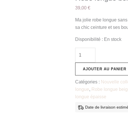
39,00
€
Ma jolie robe longue san
sa chic ceinture et ses bo
Disponibilité :
En stock
AJOUTER AU PANIER
Catégories :
Nouvelle coll
longue
,
Robe longue bei
longue épaisse
Date de livraison estim