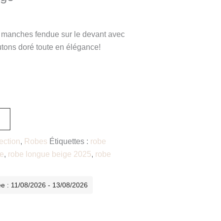
s manches fendue sur le devant avec
utons doré toute en élégance!
ection
,
Robes
Étiquettes :
robe
ge
,
robe longue beige 2025
,
robe
ée : 11/08/2026 - 13/08/2026