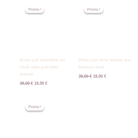
Le
Le
Le
Le
prix
prix
prix
prix
Promo !
Promo !
Promo !
Promo !
initial
actuel
initial
actuel
était :
est :
était :
est :
39,00 €.
18,00 €.
39,00 €.
18,00 €.
Robe pull marinière col
Robe pull verte fendue aux
roulé style polo bleu
boutons doré
marine
39,00
€
18,00
€
39,00
€
18,00
€
Le
Le
prix
prix
Promo !
Promo !
initial
actuel
était :
est :
39,00 €.
35,00 €.