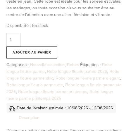
veste en jean. Cette robe est idéale pour les soirées estivales,
les mariages, ou toute occasion où vous souhaitez être au
centre de l’attention avec une allure féminine et vibrante.
Disponibilité :
En stock
AJOUTER AU PANIER
Catégories :
Nouvelle collection
,
Robes
Étiquettes :
Robe
longue fleurie parme
,
Robe longue fleurie parme 2026
,
Robe
longue fleurie parme chic
,
Robe longue fleurie parme elegant
,
Robe longue fleurie parme ete
,
Robe longue fleurie parme ete
2026
,
Robe longue fleurie parme printemps
,
Robe longue
fleurie parme printemps 2026
Date de livraison estimée : 10/08/2026 - 12/08/2026
Description
Découvrez notre magnifique robe fleurie parme avec ses fines