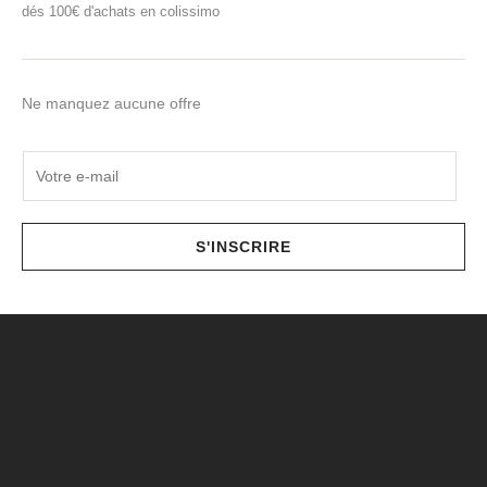
dés 100€ d'achats en colissimo
Ne manquez aucune offre
E
m
a
i
S'INSCRIRE
l
*