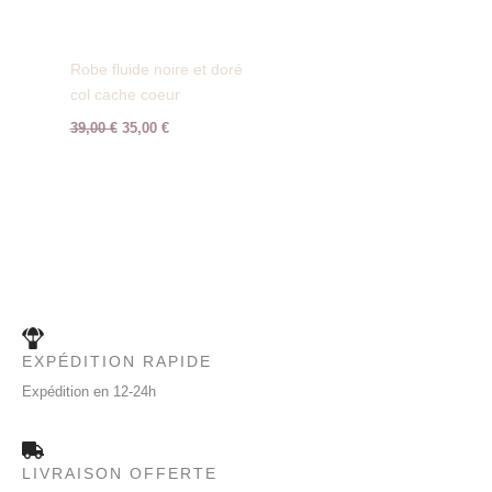
Robe fluide noire et doré
col cache coeur
39,00
€
35,00
€
EXPÉDITION RAPIDE
Expédition en 12-24h
LIVRAISON OFFERTE