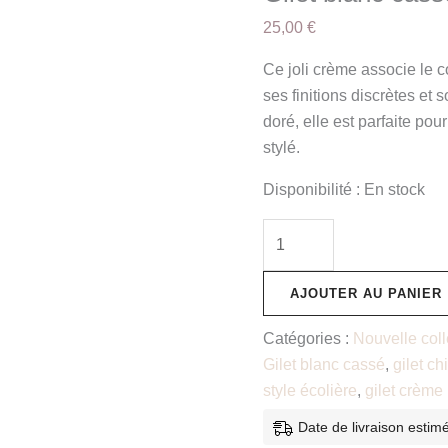
25,00
€
Ce joli crème associe le c
ses finitions discrètes et
doré, elle est parfaite pour
stylé.
Disponibilité :
En stock
AJOUTER AU PANIER
Catégories :
Nouvelle coll
Gilet blanc cassé
,
gilet ch
style écolière
,
gilet crème
Date de livraison estim