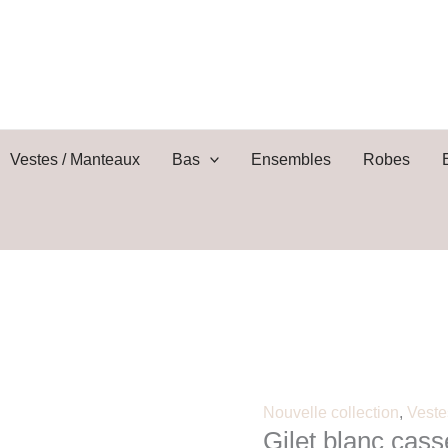
quantité
de
Gilet
blanc
cassé
style
Vestes / Manteaux
Bas
Ensembles
Robes
écolière
chic
Nouvelle collection
,
Veste
Gilet blanc cass