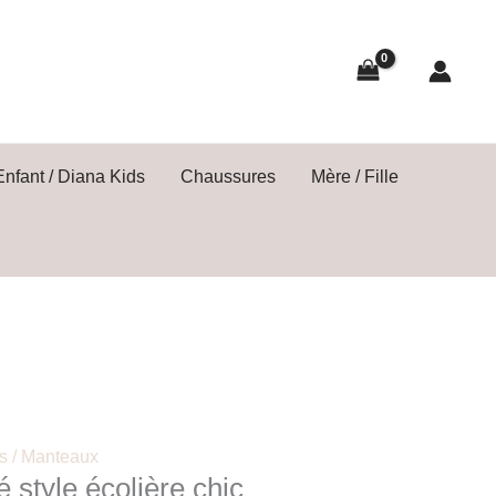
Enfant / Diana Kids
Chaussures
Mère / Fille
s / Manteaux
é style écolière chic