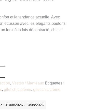
onfort et la tendance actuelle. Avec
 son écusson avec les élégants boutons
 un look à la fois décontracté, chic et
ection
,
Vestes / Manteaux
Étiquettes :
ic
,
gilet chic crème
,
gilet chic crème
ée : 11/08/2026 - 13/08/2026