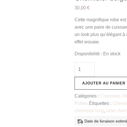
30,00
€
Cette magnifique robe est 
avec une paire de cuissard
un look plus qu’élégant à
effet wouaw.
Disponibilité :
En stock
AJOUTER AU PANIER
Catégories :
Chemises / b
Robes
Étiquettes :
Chemis
chemisier long
,
robe chem
Date de livraison estim