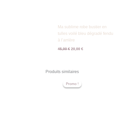
Ma sublime robe bustier en
tulles voilé bleu dégradé fendu
à l’arrière
45,00
€
20,00
€
Produits similaires
Le
Le
prix
prix
Promo !
Promo !
initial
actuel
était :
est :
29,00 €.
15,00 €.