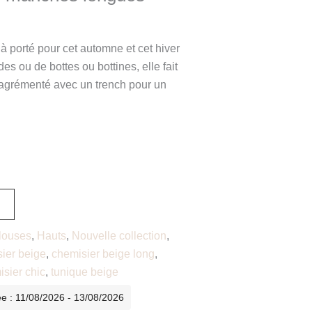
à porté pour cet automne et cet hiver
es ou de bottes ou bottines, elle fait
 agrémenté avec un trench pour un
louses
,
Hauts
,
Nouvelle collection
,
ier beige
,
chemisier beige long
,
isier chic
,
tunique beige
ée : 11/08/2026 - 13/08/2026