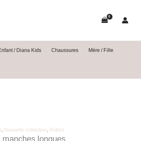
Enfant / Diana Kids
Chaussures
Mère / Fille
s
,
Nouvelle collection
,
Robes
e manches longues