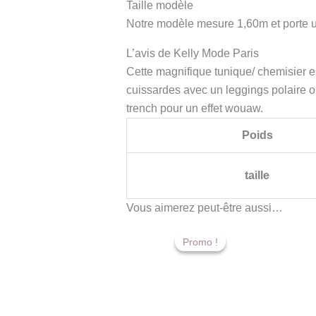
Taille modèle
Notre modèle mesure 1,60m et porte un
L’avis de Kelly Mode Paris
Cette magnifique tunique/ chemisier es
cuissardes avec un leggings polaire ou
trench pour un effet wouaw.
Poids
taille
Vous aimerez peut-être aussi…
Le
Le
prix
prix
Promo !
Promo !
initial
actuel
était :
est :
45,00 €.
20,00 €.