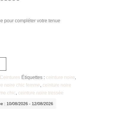
e pour compléter votre tenue
Ceintures
Étiquettes :
ceinture noire
,
re noire chic femme
,
ceinture noire
mme chic
,
ceinture noire tressée
ée : 10/08/2026 - 12/08/2026