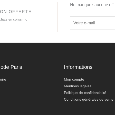
Ne manquez aucune off
SON OFFERTE
E
chats en colissimo
m
a
i
l
*
Mode Paris
Informations
oire
Mon compte
Mentions légales
Politique de confidentialité
Conditions générales de vente