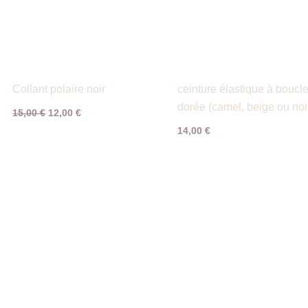
Collant polaire noir
ceinture élastique à boucl
dorée (camel, beige ou noi
15,00
€
12,00
€
14,00
€