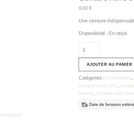
9,00
€
Une ceinture indispensabl
Disponibilité :
En stock
AJOUTER AU PANIER
Catégories :
Accessoires
,
ceinture noire chic
,
ceintu
femme
,
ceinture noire fe
Date de livraison estim
émentaires