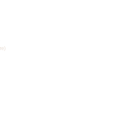
e
re)