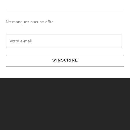
Ne manquez aucune offre
E
m
a
i
S'INSCRIRE
l
*