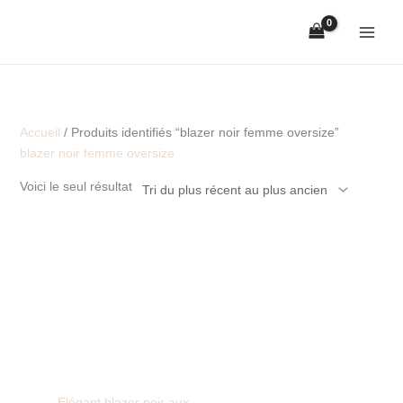
Aller
au
contenu
Accueil
/ Produits identifiés “blazer noir femme oversize”
blazer noir femme oversize
Voici le seul résultat
Elégant blazer noir aux