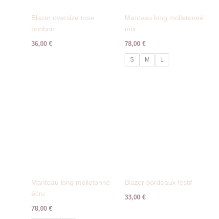
Blazer oversize rose
Manteau long molletonné
bonbon
noir
36,00
€
78,00
€
S
M
L
Manteau long molletonné
Blazer bordeaux festif
écru
33,00
€
78,00
€