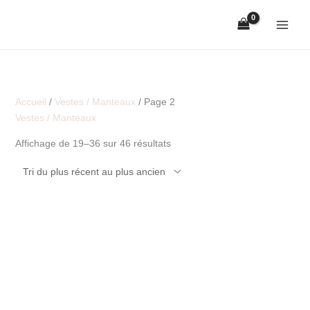
Aller
Trié
au
du
contenu
plus
récent
au
plus
Accueil
/
Vestes / Manteaux
/ Page 2
ancien
Vestes / Manteaux
Affichage de 19–36 sur 46 résultats