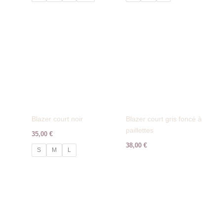
Blazer court noir
Blazer court gris foncé à
paillettes
35,00
€
38,00
€
S
M
L